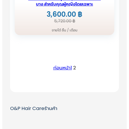
บาง สำหรับคุณผู้หญิงโดยเฉพาะ
3,600.00
฿
Original
Current
5,720.00
฿
price
price
ขายได้ ชิ้น / เดือน
was:
is:
5,720.00 ฿.
3,600.00 ฿.
ก่อนหน้า
1
2
O&P Hair Care
ร้านค้า