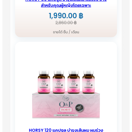
สำหรับคุณผู้หญิงโดยเฉพาะ
1,990.00
฿
Original
Current
2,860.00
฿
price
price
ขายได้ ชิ้น / เดือน
was:
is:
2,860.00 ฿.
1,990.00 ฿.
HORSY 120 แคปซูล บำรุงเส้นผม ผมร่วง