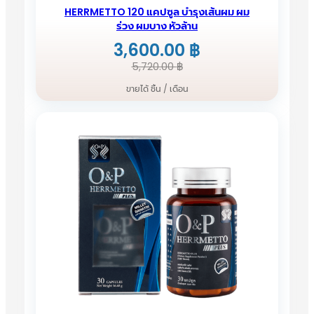
HERRMETTO 120 แคปซูล บำรุงเส้นผม ผม
ร่วง ผมบาง หัวล้าน
3,600.00
฿
Original
Current
5,720.00
฿
price
price
ขายได้ ชิ้น / เดือน
was:
is:
5,720.00 ฿.
3,600.00 ฿.