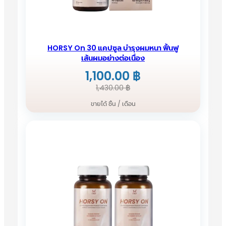
HORSY On 30 แคปซูล บำรุงผมหนา ฟิ้นฟู
เส้นผมอย่างต่อเนื่อง
1,100.00
฿
Original
Current
1,430.00
฿
price
price
ขายได้ ชิ้น / เดือน
was:
is:
1,430.00 ฿.
1,100.00 ฿.