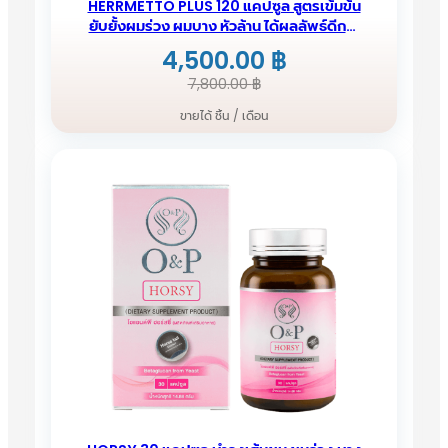
HERRMETTO PLUS 120 แคปซูล สูตรเข้มข้น
ยับยั้งผมร่วง ผมบาง หัวล้าน ได้ผลลัพธ์ดีกว่า
สูตรธรรมดา
4,500.00
฿
Original
Current
7,800.00
฿
price
price
ขายได้ ชิ้น / เดือน
was:
is:
7,800.00 ฿.
4,500.00 ฿.