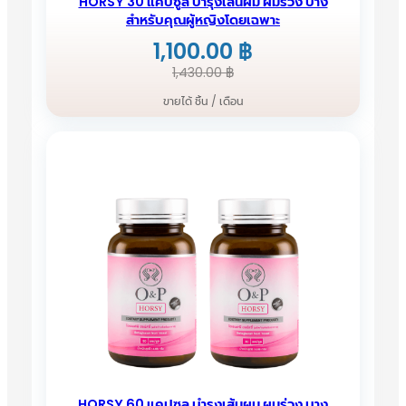
HORSY 30 แคปซูล บำรุงเส้นผม ผมร่วง บาง
สำหรับคุณผู้หญิงโดยเฉพาะ
1,100.00
฿
Original
Current
1,430.00
฿
price
price
ขายได้ ชิ้น / เดือน
was:
is:
1,430.00 ฿.
1,100.00 ฿.
HORSY 60 แคปซูล บำรุงเส้นผม ผมร่วง บาง