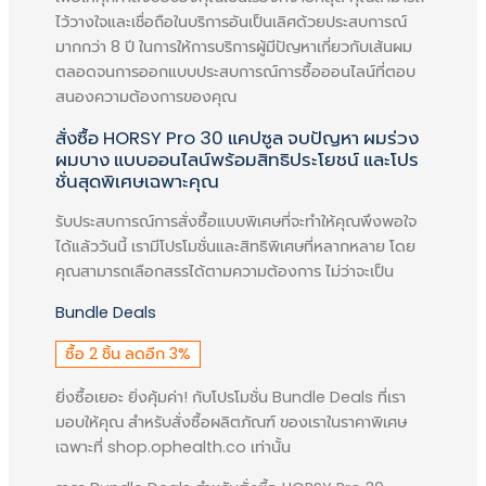
ไว้วางใจและเชื่อถือในบริการอันเป็นเลิศด้วยประสบการณ์
ผมร่วง บาง ⟶ เปลี่ยนเป็น ⟶ ผมดก
มากกว่า 8 ปี ในการให้การบริการผู้มีปัญหาเกี่ยวกับเส้นผม
หนา ร่วงช้าลง
ตลอดจนการออกแบบประสบการณ์การซื้อออนไลน์ที่ตอบ
สนองความต้องการของคุณ
HORSY Pro 30 แคปซูล จบปัญหา ผมร่วง
ผมบาง
รับประสบการณ์การสั่งซื้อแบบพิเศษที่จะทำให้คุณพึงพอใจ
ได้แล้ววันนี้ เรามีโปรโมชั่นและสิทธิพิเศษที่หลากหลาย โดย
คุณสามารถเลือกสรรได้ตามความต้องการ ไม่ว่าจะเป็น
Bundle Deals
ซื้อ 2 ชิ้น ลดอีก 3%
ยิ่งซื้อเยอะ ยิ่งคุ้มค่า! กับโปรโมชั่น Bundle Deals ที่เรา
มอบให้คุณ สำหรับสั่งซื้อผลิตภัณฑ์ ของเราในราคาพิเศษ
เฉพาะที่ shop.ophealth.co เท่านั้น