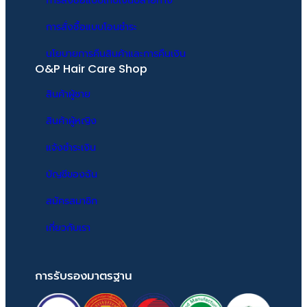
การสั่งซื้อแบบเก็บเงินปลายทาง
ไม่มีผลป้องกัน หรือรักษาโรค
มีซองวัตถุกันชื้น
การสั่งซื้อแบบโอนชำระ
ตัวเลือกบรรจุภัณฑ์และขนาด
นโยบายการคืนสินค้าและการคืนเงิน
O&P Hair Care Shop
1 กระปุก ขนาด 30 แคปซูล สำหรับ
สินค้าผู้ชาย
ทาน 1 เดือน (ทานวันละ 1 แคปซูล)
1 คอร์ส ขนาด 120 แคปซูล สำหรับ
สินค้าผู้หญิง
ทาน 4 เดือน (ทานวันละ 1 แคปซูล)
แจ้งชำระเงิน
คำแนะนำการใช้งาน
บัญชีของฉัน
ควรใช้อย่างน้อย 4 เดือน เพราะจะ
สมัครสมาชิก
สามารถเห็นการเปลี่ยนแปลงได้อย่าง
ชัดเจน
เกี่ยวกับเรา
รับประทานเพียงวันละ 1 แคปซูลก่อน
นอน เพราะ เวลานอนเป็นช่วงเวลาที่
การรับรองมาตรฐาน
ร่างกายสามารถดูดซึมสารสกัดไปใช้
งานได้มากที่สุด