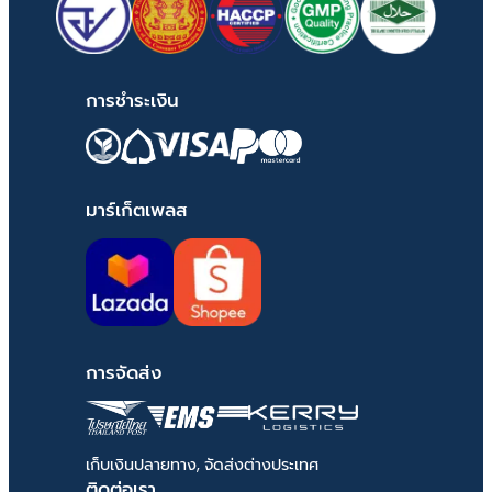
สามารถทำผม ย้อมสีผมและโดน
ความร้อนได้ตามปกติ
ระหว่างใช้ผลิตภัณฑ์ สามารถดื่ม
แอลกอฮอล์ สูบบุหรี่และใช้ชีวิตได้ตาก
การชำระเงิน
ปกติ (การดื่มแอลกอฮอล์และสูบบุหรี่
ไม่ส่งผลดีต่อสุขภาพ)
คำแนะนำในการจัดเก็บ
มาร์เก็ตเพลส
เก็บในที่แห้ง อุณหภูมิต่ำกว่า 25
องศาเซลเซียส และพ้นจากแสงแดด
ในกรณีที่ต้องพกออกไปใช้นอก
สถานที่ สามารถแบ่งแคปซูล เก็บใน
กระปุกยาที่ต้องมีฝาปิดสนิท
การจัดส่ง
เก็บเงินปลายทาง, จัดส่งต่างประเทศ
ติดต่อเรา