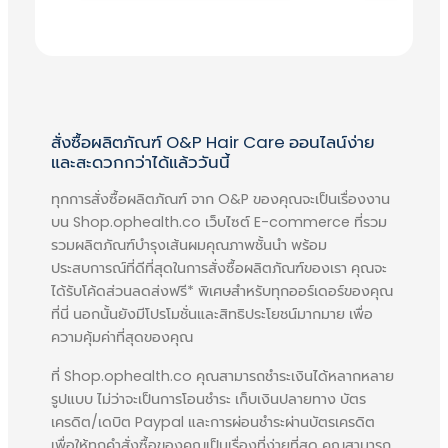
ๆ ทั้ง สารเคมี ฮอร์โมนเปลี่ยนแปลง ผม
ร่วงจากความเครียด และผมร่วงจาก
อาการเจ็บป่วย
✓ ช่วยให้เกิดการงอกใหม่ของเส้นผมใน
บริเวณที่รูขุมขนบนหนังศีรษะยังเปิดอยู่
สั่งซื้อผลิตภัณฑ์ O&P Hair Care ออนไลน์ง่าย
และสะดวกกว่าได้แล้ววันนี้
✓ ช่วยให้เกิดการงอกใหม่ของเส้นผมที่
ทุกการสั่งซื้อผลิตภัณฑ์ จาก O&P ของคุณจะเป็นเรื่องงาน
มากขึ้นใน 1 รูขุมขน (เพิ่มขึ้น 1-4 เส้นต่อรู
บน Shop.ophealth.co เว็บไซต์ E-commerce ที่รวม
รากผม)
รวมผลิตภัณฑ์บำรุงเส้นผมคุณภาพชั้นนำ พร้อม
✓ ช่วยชะลอการร่วง และยืดอายุของ
ประสบการณ์ที่ดีที่สุดในการสั่งซื้อผลิตภัณฑ์ของเรา คุณจะ
ได้รับโค้ดส่วนลดส่งฟรี* พิเศษสำหรับทุกออร์เดอร์ของคุณ
เส้นผมในระยะ Anagen ทำให้ต่อมรากผม
ที่นี่ นอกนั้นยังมีโปรโมชั่นและสิทธิประโยชน์มากมาย เพื่อ
สามารถผลิตเส้นผมได้นานมากขึ้น
ความคุ้มค่าที่สุดของคุณ
ที่ Shop.ophealth.co คุณสามารถชำระเงินได้หลากหลาย
รูปแบบ ไม่ว่าจะเป็นการโอนชำระ เก็บเงินปลายทาง บัตร
แค่เพียง 4 เดือน คุณจะพบความ
เครดิต/เดบิต Paypal และการผ่อนชำระผ่านบัตรเครดิต
เปลี่ยนแปลงที่มากขึ้น
เพื่อให้ทุกคำสั่งซื้อของคุณเป็นเรื่องที่ง่ายที่สุด คุณสามารถ