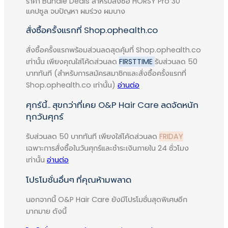
HORSY Pro 30
แคปซูล จบปัญหา ผมร่วง ผมบาง
สั่งซื้อครั้งแรกที่ Shop.ophealth.co
สั่งซื้อครั้งแรกพร้อมส่วนลดสุดคุ้มที่ Shop.ophealth.co
วงจรการงอกของเส้นผมแบ่งออกเป็น 3
เท่านั้น เพียงคุณใส่โค้ดส่วนลด
FIRSTTIME
รับส่วนลด 50
ระยะ คือ ระยะเส้นผมเติบโต (Anagen
บาททันที (สำหรับการสมัครสมาชิกและสั่งซื้อครั้งแรกที่
Phase) ระยะเส้นผมเสื่อม (Catagen
Shop.ophealth.co เท่านั้น)
อ่านต่อ
Phase) และระยะเส้นผมหยุดเติบโต
ศุกร์นี้.. สุขกว่าที่เคย O&P Hair Care ลดจัดหนัก
(Telogen Phase) ซึ่งทั้ง 3 ระยะนี้จะใช้
ทุกวันศุกร์
เวลาโดยรวมแล้วประมาณ 4 เดือน เมื่อ
ทาน HORSY Pro (ฮอร์สซี่ โปร) จบครบ
รับส่วนลด 50 บาททันที เพียงใส่โค้ดส่วนลด
FRIDAY
คอร์ส 4 เดือน จะช่วยเพิ่มระยะการงอก
เฉพาะการสั่งซื้อในวันศุกร์และชำระเงินภายใน 24 ชั่วโมง
เท่านั้น
อ่านต่อ
ของเส้นผมและยืดระยะการเจริญเติบโต
ของเส้นผม ทำให้เส้นผมมีอายุอยู่บนศีรษะ
โปรโมชั่นอื่นๆ ที่คุณห้ามพลาด
ได้นานขึ้น รวมทั้งยังสามารถลดระยะการ
นอกจากนี้ O&P Hair Care ยังมีโปรโมชั่นสุดพิเศษอีก
หลุดร่วงของเส้นผมให้น้อยลงได้ด้วย
มากมาย ดังนี้
ความปลอดภัยและคุณภาพ