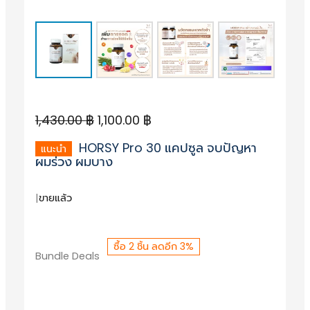
O
C
1,430.00
฿
1,100.00
฿
r
u
HORSY Pro 30 แคปซูล จบปัญหา
i
r
ผมร่วง ผมบาง
g
r
|
ขายแล้ว
i
e
n
n
a
t
ซื้อ 2 ชิ้น ลดอีก 3%
Bundle Deals
l
p
p
r
r
i