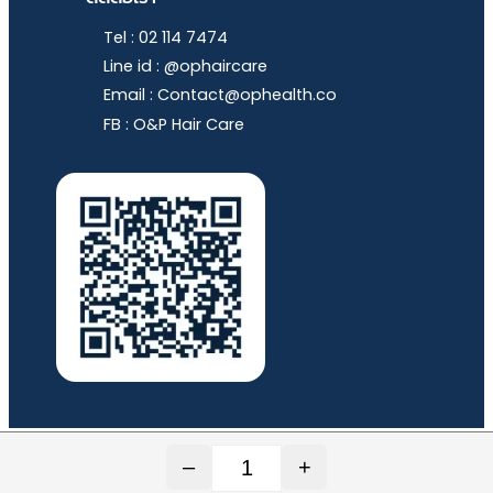
Tel : 02 114 7474
Line id : @ophaircare
Email : Contact@ophealth.co
FB : O&P Hair Care
–
+
© 2020-2024 O&P Quality Trade Co., Ltd. All rights
จำนวน HORSY Pro 30 แคปซูล จ