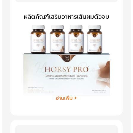
.
฿
ผลิตภัณฑ์เสริมอาหารเส้นผมตัวจบ
.
อ่านเพิ่ม +
HORSY Pro (ฮอร์สซี่ โปร)
ผลิตภัณฑ์
เสริมอาหารที่มุ่งพัฒนาสารสกัดจาก
ธรรมชาติ มาเพื่อช่วยจัดการปัญหาผมร่วง
สำหรับผู้หญิง มีกลไกการทำงานด้วยการ