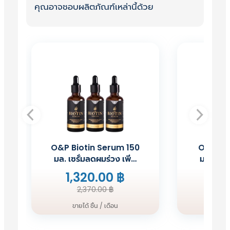
คุณอาจชอบผลิตภัณฑ์เหล่านี้ด้วย
หยุดยั้งการทำงานของ 5 Alpha-
reductase type I และ III ในการเปลี่ยน
ฮอร์โมนเพศชาย Testosterone ใน
ร่างกายไปเป็น ฮอร์โมนเพศชายอีกตัวที่ชื่อ
Dihydrotestosterone (DHT) ซึ่ง
เป็นต้นเหตุของปัญหาล้าน ร่วง ในผู้หญิง
ได้เช่นกัน
คิดค้นและพัฒนาสูตรใหม่ ที่
“ให้ผลลัพธ์ดี
ขึ้นกว่าเดิม”
ด้วยการเพิ่มกรดอะมิโนและ
แร่ธาตุ ที่ร่างกายต้องการในการนำสาร
O&P Biotin Serum 150
O&P Bio
อาหารจากสารสกัด ส่งไปเลี้ยงรากผม เพื่อ
มล. เซรั่มลดผมร่วง เพิ่ม
มล. เซรั
ให้สารอาหารต่าง ๆ ทำงานได้มีประสิทธิภาพ
ผมหนา
1,320.00
฿
49
มากขึ้น โดดเด่นในเรื่องการแก้ปัญหา
Original
Current
เส้นผม ที่ทางแบรนด์ได้พัฒนาสูตรขึ้นมา
2,370.00
฿
7
price
price
เพื่อแก้ปัญหาให้ผู้หญิงในเรื่องเหล่านี้
ขายได้ ชิ้น / เดือน
ขายได
was:
is:
✓ ช่วยแก้ไขปัญหาผมร่วงจากสาเหตุต่าง
2,370.00 ฿.
1,320.00 ฿.