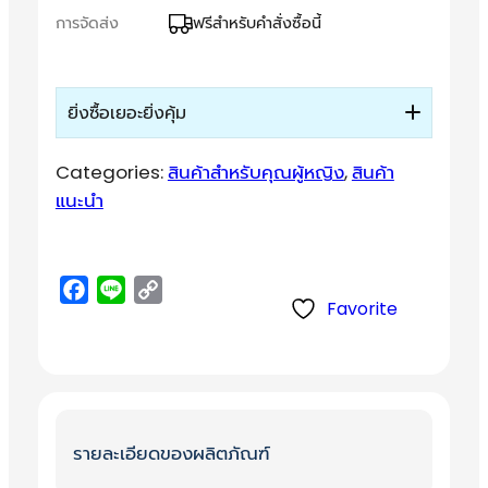
i
c
การจัดส่ง
ฟรีสำหรับคำสั่งซื้อนี้
c
e
e
i
w
s
ยิ่งซื้อเยอะยิ่งคุ้ม
a
:
Categories:
สินค้าสำหรับคุณผู้หญิง
, 
สินค้า
s
1
แนะนำ
:
,
1
1
,
0
F
L
C
4
0
Favorite
a
i
o
3
.
c
n
p
0
0
e
e
y
.
0
b
L
0
o
i
รายละเอียดของผลิตภัณฑ์
0
฿
o
n
k
k