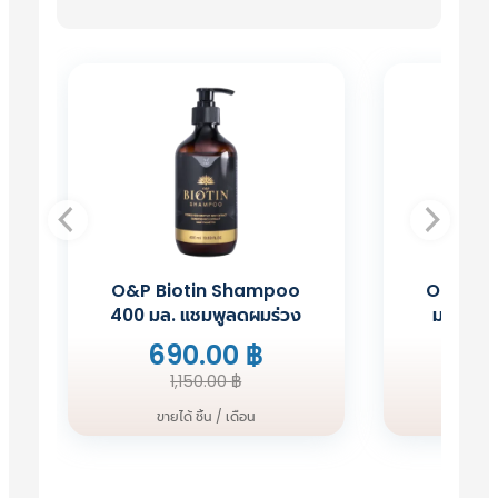
ร่วง HORSY (ฮอร์สซี่) อุดมไปด้วย
วิตามินและแร่ธาตุที่จำเป็นต่อเส้นผม
จึงช่วยลดผมร่วงได้ดี
ผมบางจากกรรมพันธุ์ ส่งผลให้คุณผู้
หญิงมีรอยแสกที่ชัดเจน หรือผมเส้น
เล็กตั้งแต่ในช่วงวัยรุ่น HORSY (ฮ
อร์สซี่) ช่วยคืนความดกหนาได้ด้วย
การบำรุงอย่างเข้มข้นจากภายใน สู่
ผมที่ดกหนาและยังดีต่อสุขภาพ
O&P Biotin Shampoo
O&P Bio
ผลิตภัณฑ์เสริมอาหารบำรุงเส้นผม
400 มล. แชมพูลดผมร่วง
มล. เซรั
HORSY (ฮอร์สซี่) อุดมไปด้วยสารสกัด
690.00
฿
94
เข้มข้นจากธรรมชาติ ดังนี้
Original
Current
1,150.00
฿
1
Horse Tail Extract สารสกัดจาก
price
price
ขายได้ ชิ้น / เดือน
ขายได
หญ้าหางม้า อุดมไปด้วยกรดอะมิโนที่
was:
is:
จำเป็นต่อเส้นผม ช่วยบำรุงรากผม
1,150.00 ฿.
690.00 ฿.
อย่างตรงจุด ลดการขาดร่วงได้ดีและ