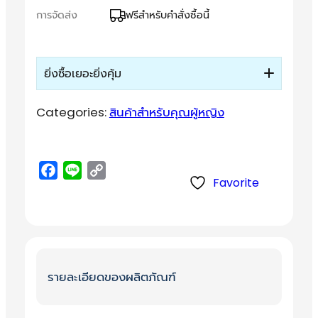
i
c
การจัดส่ง
ฟรีสำหรับคำสั่งซื้อนี้
c
e
e
i
w
s
ยิ่งซื้อเยอะยิ่งคุ้ม
a
:
Categories:
สินค้าสำหรับคุณผู้หญิง
s
1
:
,
2
9
F
L
C
,
9
Favorite
a
i
o
8
0
c
n
p
6
.
e
e
y
0
0
b
L
.
0
o
i
รายละเอียดของผลิตภัณฑ์
0
o
n
0
฿
k
k