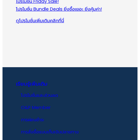
โปรโมชั่น Friday Sale!
ทานติดต่อกันอย่างน้อย 4 เดือน
โปรโมชั่น Bundle Deals ยิ่งซื้อเยอะ ยิ่งคุ้มค่า!
ตามระยะวงจรเส้นผมเพื่อผลลัพธ์ที่ดี
ดูโปรโมชั่นเพิ่มเติมคลิกที่นี่
ขึ้น
การเก็บรักษาไว้เพื่อประสิทธิภาพ
ควรเก็บในอุณหภูมิห้องปกติ เลี่ยง
การไว้บนตู้เย็น บนไมโครเวฟ ริม
หน้าต่าง
หลีกเลี่ยงความชื้น ไม่ควรเก็บไว้ในตู้
เย็นหรือห้องน้ำ เพราะความชื้นจะ
เรียนรู้เพิ่มเติม
ทำให้คุณภาพของวิตามินลดลง
โปรโมชั่นและส่วนลด
หลีกเลี่ยงแสงแดดจัด เพราะแสงแดด
ที่สัมผัสกับขวดแก้วของวิตามินนาน
O&P Member
ๆ จะทำให้ความร้อนในขวดแก้วเพิ่ม
การผ่อนชำระ
สูงขึ้น และเกิดความชื้น
เก็บให้พ้นมือเด็ก
การสั่งซื้อแบบเก็บเงินปลายทาง