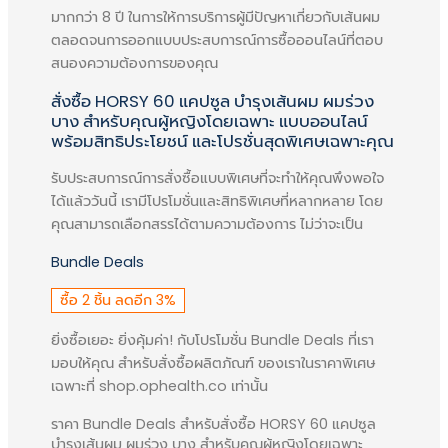
มากกว่า 8 ปี ในการให้การบริการผู้มีปัญหาเกี่ยวกับเส้นผม
(ฮอร์สซี่) ทำให้สารอาหารที่จำเป็นต่อ
ตลอดจนการออกแบบประสบการณ์การซื้อออนไลน์ที่ตอบ
เส้นผมนั้นอยู่ในร่างกายคงที่ตลอดทั้ง
สนองความต้องการของคุณ
กลางวันและกลางคืน จึงช่วยให้คุณผู้หญิง
ได้ผลลัพธ์ที่ดีขึ้น ผมดกหนาจนสังเกตได้
HORSY 60 แคปซูล บำรุงเส้นผม ผมร่วง
บาง สำหรับคุณผู้หญิงโดยเฉพาะ
รวมประสบการณ์จริงจากหลายเสียงของ
สาวไทยที่ยืนยัน ผลิตภัณฑ์เสริม
รับประสบการณ์การสั่งซื้อแบบพิเศษที่จะทำให้คุณพึงพอใจ
อาหาร HORSY (ฮอร์สซี่) ช่วยแก้ปัญหาผม
ได้แล้ววันนี้ เรามีโปรโมชั่นและสิทธิพิเศษที่หลากหลาย โดย
ร่วง ผมบาง แม้สาเหตุของปัญหาจะเกิด
คุณสามารถเลือกสรรได้ตามความต้องการ ไม่ว่าจะเป็น
จากกรรมพันธุ์ที่ถูกถ่ายทอดจากรุ่นสู่รุ่น
Bundle Deals
จากสารเคมีที่ทำให้หนังศีรษะเกิดอาการแพ้
ระคายเคือง จากอายุที่เพิ่มขึ้น หรือจาก
ซื้อ 2 ชิ้น ลดอีก 3%
สาเหตุอื่น ๆ ก็สามารถกลับมามีผมดกหนา
ยิ่งซื้อเยอะ ยิ่งคุ้มค่า! กับโปรโมชั่น Bundle Deals ที่เรา
ได้อีกครั้ง
มอบให้คุณ สำหรับสั่งซื้อผลิตภัณฑ์ ของเราในราคาพิเศษ
เฉพาะที่ shop.ophealth.co เท่านั้น
ผลิตภัณฑ์เสริมอาหาร HORSY (ฮอร์ส
ซี่) เน้นบำรุงจากภายในสู่ภายนอก ด้วย
HORSY 60 แคปซูล
คุณประโยชน์ของสารสกัดจาก Horse
บำรุงเส้นผม ผมร่วง บาง สำหรับคุณผู้หญิงโดยเฉพาะ