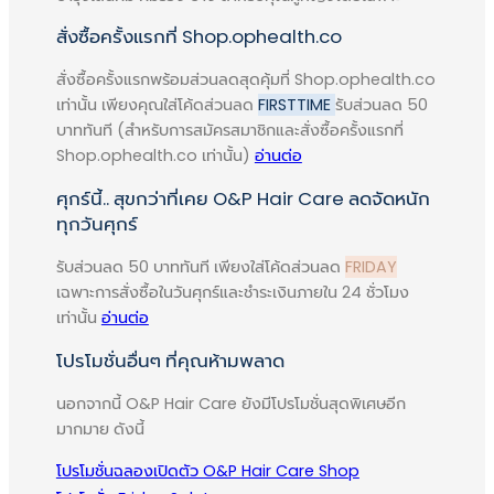
Tail Extract และสารสกัดจาก Soy
สั่งซื้อครั้งแรกที่ Shop.ophealth.co
Protein ที่ผสมผสานวิตามินบี แร่ธาตุ
สังกะสี และแร่ธาตุเหล็ก ซึ่งถือว่าเป็น
สั่งซื้อครั้งแรกพร้อมส่วนลดสุดคุ้มที่ Shop.ophealth.co
เท่านั้น เพียงคุณใส่โค้ดส่วนลด
FIRSTTIME
รับส่วนลด 50
วิตามินและแร่ธาตุที่จำเป็นอย่างมากต่อการ
บาททันที (สำหรับการสมัครสมาชิกและสั่งซื้อครั้งแรกที่
เจริญเติบโตของเส้นผม
Shop.ophealth.co เท่านั้น)
อ่านต่อ
วิธีใช้เพื่อให้ได้ผลลัพธ์ที่ดี
ศุกร์นี้.. สุขกว่าที่เคย O&P Hair Care ลดจัดหนัก
ทุกวันศุกร์
ทานวันละ 1 แคปซูล เพื่อการรับสาร
อาหารในปริมาณที่เหมาะสมต่อ
รับส่วนลด 50 บาททันที เพียงใส่โค้ดส่วนลด
FRIDAY
ร่างกาย
เฉพาะการสั่งซื้อในวันศุกร์และชำระเงินภายใน 24 ชั่วโมง
ควรทานก่อนนอน เพราะร่างกายจะ
เท่านั้น
อ่านต่อ
ดูดซึมได้ดีและมีการขับวิตามินออก
โปรโมชั่นอื่นๆ ที่คุณห้ามพลาด
จากร่างกายน้อย
ทานก่อนหรือหลังดื่มเครื่องดื่มแอล
นอกจากนี้ O&P Hair Care ยังมีโปรโมชั่นสุดพิเศษอีก
กอฮอร์ 2 ชั่วโมง หรืองดดื่มเครื่อง
มากมาย ดังนี้
ดื่มแอลกอฮอร์ เพื่อการทำงานของ
โปรโมชั่นฉลองเปิดตัว O&P Hair Care Shop
ผลิตภัณฑ์อย่างมีประสิทธิภาพ