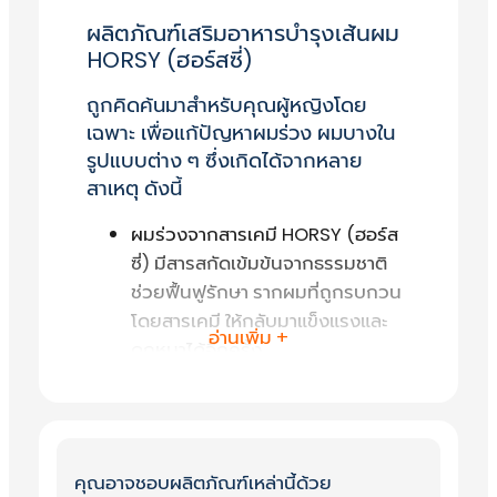
.
ผลิตภัณฑ์เสริมอาหารบำรุงเส้นผม
฿
HORSY (ฮอร์สซี่)
.
ถูกคิดค้นมาสำหรับคุณผู้หญิงโดย
เฉพาะ เพื่อแก้ปัญหาผมร่วง ผมบางใน
รูปแบบต่าง ๆ ซึ่งเกิดได้จากหลาย
สาเหตุ ดังนี้
ผมร่วงจากสารเคมี HORSY (ฮอร์ส
ซี่) มีสารสกัดเข้มข้นจากธรรมชาติ
ช่วยฟื้นฟูรักษา รากผมที่ถูกรบกวน
โดยสารเคมี ให้กลับมาแข็งแรงและ
อ่านเพิ่ม +
ดกหนาได้อีกครั้ง
ผมร่วงจากอายุที่เพิ่มขึ้น หรือผมร่วง
จากอาการเจ็บป่วย เมื่ออายุเพิ่มขึ้น
แต่ฮอร์โมนมักลดลง ทำให้เส้นผม
ขาดร่วงง่าย และโรคบางชนิดจะ
คุณอาจชอบผลิตภัณฑ์เหล่านี้ด้วย
ทำลายเซลล์รากผมจนทำให้ผม