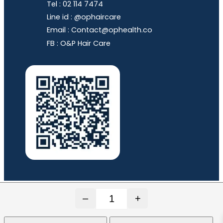
Tel : 02 114 7474
Line id : @ophaircare
Email : Contact@ophealth.co
FB : O&P Hair Care
–
+
© 2020-2024 O&P Quality Trade Co., Ltd. All rights
จำนวน HORSY 60 แคปซูล บำรุงเ
Reserved. Web by
Mountain Studio