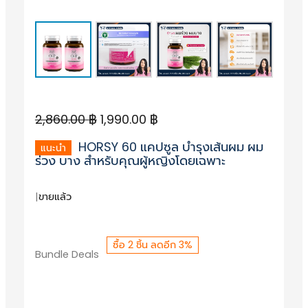
O
C
2,860.00
฿
1,990.00
฿
r
u
HORSY 60 แคปซูล บำรุงเส้นผม ผม
i
r
ร่วง บาง สำหรับคุณผู้หญิงโดยเฉพาะ
g
r
|
ขายแล้ว
i
e
n
n
a
t
ซื้อ 2 ชิ้น ลดอีก 3%
Bundle Deals
l
p
p
r
r
i