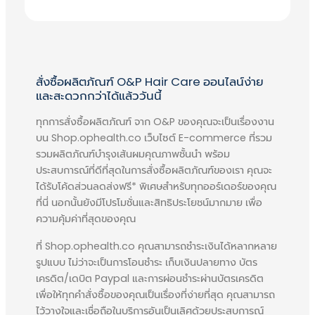
ยังช่วยกระตุ้นให้ผมงอกใหม่ได้อย่าง
แข็งแรง
Soy Protein ช่วยยับยั้งการอักเสบ
ในรูขุมขนของรากผม ฟื้นฟูเส้นผม
สั่งซื้อผลิตภัณฑ์ O&P Hair Care ออนไลน์ง่าย
จากฮอร์โมนแอนโดรเจน ตัวการที่
และสะดวกกว่าได้แล้ววันนี้
ทำให้ผมร่วงและช่วยเพิ่มปริมาณ
ทุกการสั่งซื้อผลิตภัณฑ์ จาก O&P ของคุณจะเป็นเรื่องงาน
เส้นผม ให้ดกหนาได้อีกครั้ง และยัง
บน Shop.ophealth.co เว็บไซต์ E-commerce ที่รวม
ช่วยควบคุมการหลั่งไขมันบนหนัง
รวมผลิตภัณฑ์บำรุงเส้นผมคุณภาพชั้นนำ พร้อม
ศีรษะให้อยู่ในระดับปกติ
ประสบการณ์ที่ดีที่สุดในการสั่งซื้อผลิตภัณฑ์ของเรา คุณจะ
ได้รับโค้ดส่วนลดส่งฟรี* พิเศษสำหรับทุกออร์เดอร์ของคุณ
ผลิตภัณฑ์เสริมอาหารบำรุงเส้นผม HORSY
ที่นี่ นอกนั้นยังมีโปรโมชั่นและสิทธิประโยชน์มากมาย เพื่อ
(ฮอร์สซี่) ช่วยยับยั้งอาการผมร่วง ผม
ความคุ้มค่าที่สุดของคุณ
บางจากทุกสาเหตุได้อย่างตรงจุด และใช้
เวลาฟื้นฟูให้คุณผู้หญิงกลับมามีผมดก
ที่ Shop.ophealth.co คุณสามารถชำระเงินได้หลากหลาย
หนา แข็งแรงได้ตามระยะวงจรเส้นผม ที่ใช้
รูปแบบ ไม่ว่าจะเป็นการโอนชำระ เก็บเงินปลายทาง บัตร
เครดิต/เดบิต Paypal และการผ่อนชำระผ่านบัตรเครดิต
เวลาในเจริญเติบโตประมาณ 4 เดือน
เพื่อให้ทุกคำสั่งซื้อของคุณเป็นเรื่องที่ง่ายที่สุด คุณสามารถ
ด้วยนวัตกรรมการแตกตัวช้าของ HORSY
ไว้วางใจและเชื่อถือในบริการอันเป็นเลิศด้วยประสบการณ์